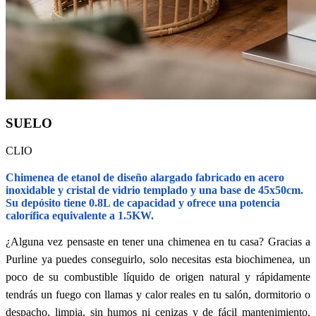
SUELO
CLIO
Chimenea de etanol de diseño alargado fabricado en acero
inoxidable y cristal de vidrio templado y una base de 45x50cm.
Su depósito tiene 0.8L de capacidad y ofrece una potencia
calorífica equivalente a 1.5KW.
¿Alguna vez pensaste en tener una chimenea en tu casa? Gracias a
Purline ya puedes conseguirlo, solo necesitas esta biochimenea, un
poco de su combustible líquido de origen natural y rápidamente
tendrás un fuego con llamas y calor reales en tu salón, dormitorio o
despacho, limpia, sin humos ni cenizas y de fácil mantenimiento.