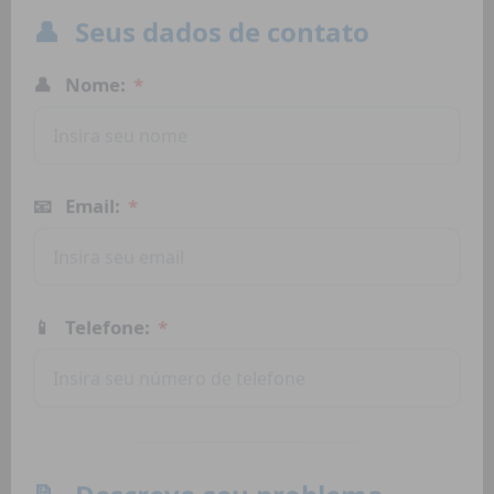
👤
Seus dados de contato
👤
Nome:
*
📧
Email:
*
📱
Telefone:
*
📝
Descreva seu problema