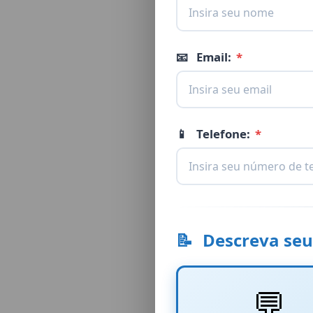
📧
Email:
*
📱
Telefone:
*
📝
Descreva seu
💬