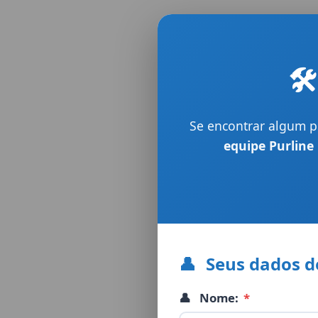
🛠
Se encontrar algum 
equipe Purline
👤
Seus dados d
👤
Nome:
*