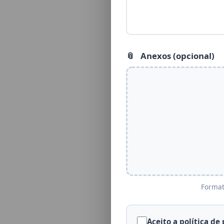
📎
Anexos (opcional)
Format
Aceito a política de