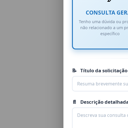
CONSULTA GER
Tenho uma dúvida ou pr
não relacionado a um p
específico
📝
Título da solicitaçã
📄
Descrição detalhad