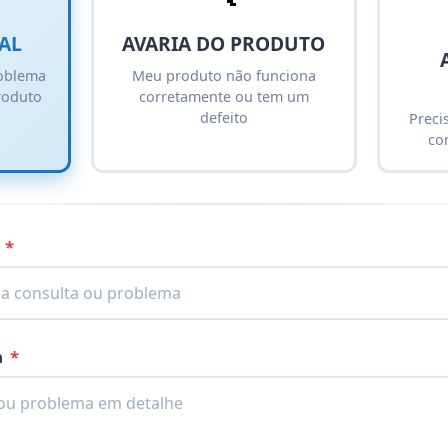
AL
AVARIA DO PRODUTO
oblema
Meu produto não funciona
roduto
corretamente ou tem um
defeito
Preci
co
o
*
a
*